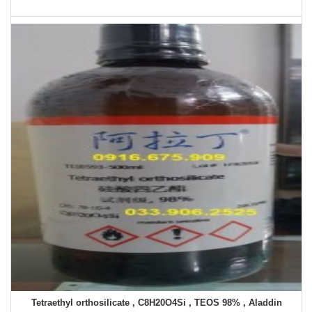
Tetraethyl orthosilicate , C8H20O4Si , TEOS 98% , Aladdin