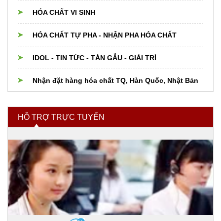
Dụng cụ thủy tinh Trung Quốc
Hóa chất cho nồi hơi boiler,cooling,chiller
HÓA CHẤT VI SINH
Thiết bị dụng cụ PTN khác
Hóa chất xử lý nước
HÓA CHẤT TỰ PHA - NHẬN PHA HÓA CHẤT
Nguyên liệu Thực phẩm, Dược phẩm, Mỹ phẩm
IDOL - TIN TỨC - TÁN GẪU - GIẢI TRÍ
Hóa chất và nguyên liệu cho Phân bón
Nhận đặt hàng hóa chất TQ, Hàn Quốc, Nhật Bản
Hóa chất ngành xi mạ
HỖ TRỢ TRỰC TUYẾN
Hóa chất tẩy rửa
Hóa chất nhóm ngành khác