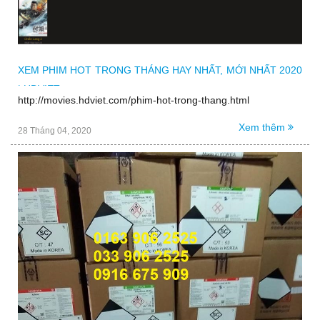
XEM PHIM HOT TRONG THÁNG HAY NHẤT, MỚI NHẤT 2020
| HDVIET
http://movies.hdviet.com/phim-hot-trong-thang.html
Xem thêm
28 Tháng 04, 2020