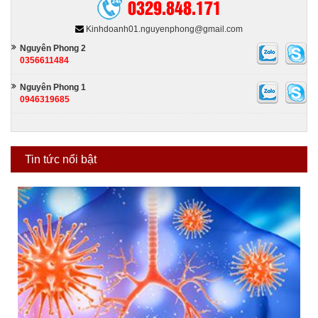
0329.848.171
Kinhdoanh01.nguyenphong@gmail.com
Nguyên Phong 2
0356611484
Nguyên Phong 1
0946319685
Tin tức nổi bật