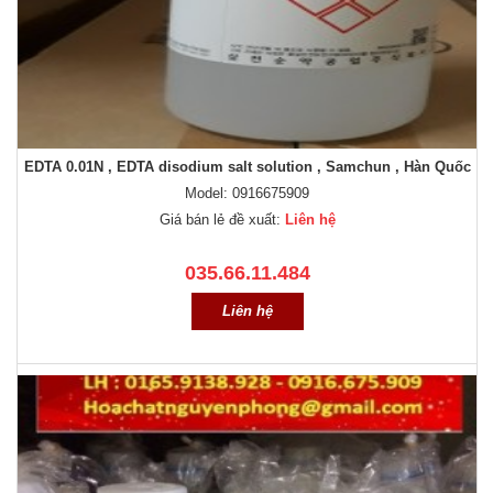
EDTA 0.01N , EDTA disodium salt solution , Samchun , Hàn Quốc
Model: 0916675909
Giá bán lẻ đề xuất:
Liên hệ
035.66.11.484
Liên hệ