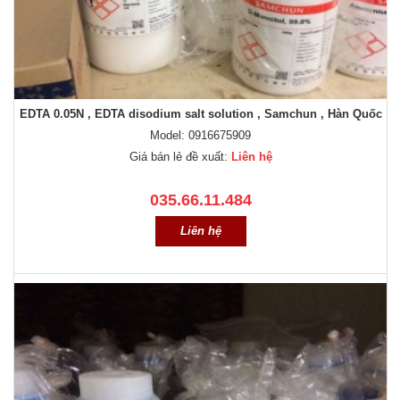
EDTA 0.05N , EDTA disodium salt solution , Samchun , Hàn Quốc
Model: 0916675909
Giá bán lẻ đề xuất:
Liên hệ
035.66.11.484
Liên hệ