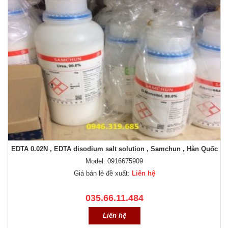
EDTA 0.02N , EDTA disodium salt solution , Samchun , Hàn Quốc
Model: 0916675909
Giá bán lẻ đề xuất:
Liên hệ
035.66.11.484
Liên hệ