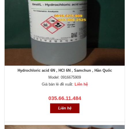
Hydrochloric acid 6N , HCl 6N , Samchun , Hàn Quốc
Model: 0916675909
Giá bán lẻ đề xuất:
Liên hệ
035.66.11.484
Liên hệ