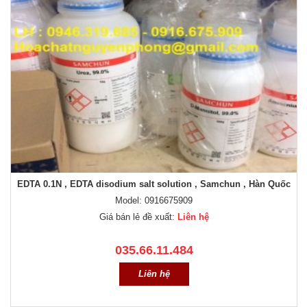
EDTA 0.1N , EDTA disodium salt solution , Samchun , Hàn Quốc
Model: 0916675909
Giá bán lẻ đề xuất:
Liên hệ
035.66.11.484
Liên hệ