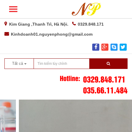
Kim Giang ,Thanh Trì, Hà Nội.
0329.848.171
Kinhdoanh01.nguyenphong@gmail.com
Tất cả
Hotline:
0329.848.171
035.66.11.484