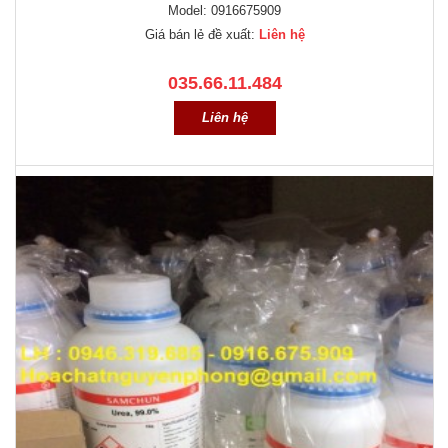
Model: 0916675909
Giá bán lẻ đề xuất:
Liên hệ
035.66.11.484
Liên hệ