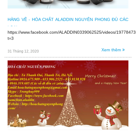
HÀNG VỀ - HÓA CHẤT ALADDIN NGUYÊN PHONG ĐỦ CÁC
LOẠI
https://www.facebook.com/ALADDIN0339062525/videos/1977847
t=3
Xem thêm
31 Tháng 12, 2020