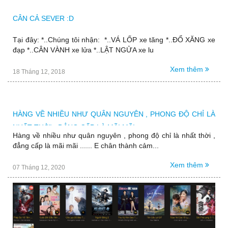
CÂN CẢ SEVER :D
Tại đây: *..Chúng tôi nhận: *..VÁ LỐP xe tăng *..ĐỔ XĂNG xe
đạp *..CÂN VÀNH xe lửa *..LẬT NGỬA xe lu
Xem thêm
18 Tháng 12, 2018
HÀNG VỀ NHIỀU NHƯ QUÂN NGUYÊN , PHONG ĐỘ CHỈ LÀ
NHẤT THỜI , ĐẲNG CẤP LÀ MÃI MÃI ......
Hàng về nhiều như quân nguyên , phong độ chỉ là nhất thời ,
đẳng cấp là mãi mãi ...... E chân thành cảm...
Xem thêm
07 Tháng 12, 2020