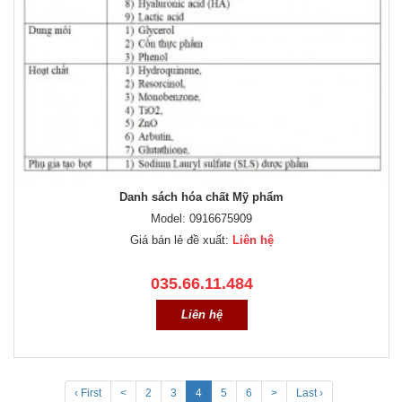
Danh sách hóa chất Mỹ phẩm
Model: 0916675909
Giá bán lẻ đề xuất:
Liên hệ
035.66.11.484
Liên hệ
‹ First
<
2
3
4
5
6
>
Last ›