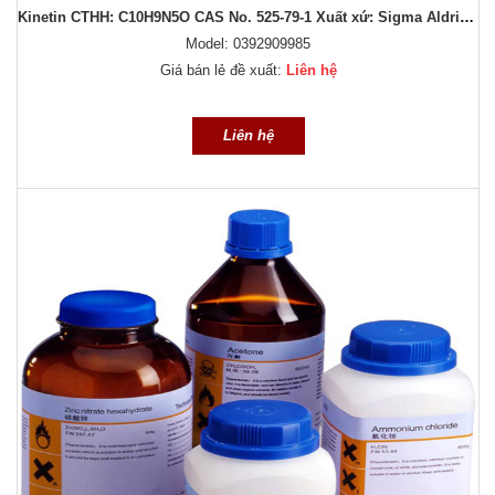
Kinetin CTHH: C10H9N5O CAS No. 525-79-1 Xuất xứ: Sigma Aldrich Đóng gói: 10g
Model: 0392909985
Giá bán lẻ đề xuất:
Liên hệ
Liên hệ