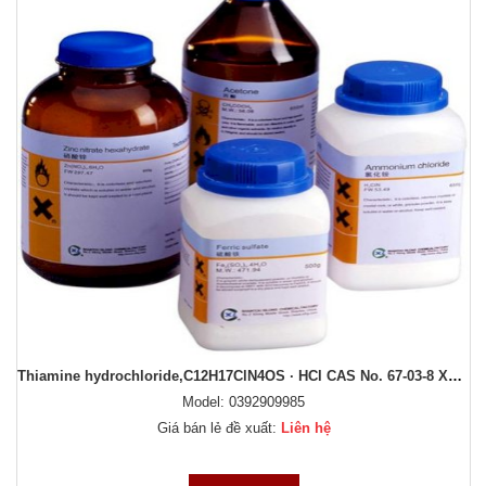
Thiamine hydrochloride,C12H17ClN4OS · HCl CAS No. 67-03-8 Xuất xứ: Sigma Aldrich
Model: 0392909985
Giá bán lẻ đề xuất:
Liên hệ