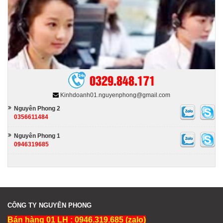
Hóa chất nhóm ngành khác
0329.848.171
Kinhdoanh01.nguyenphong@gmail.com
Nguyên Phong 2
0356611484
Nguyên Phong 1
0946319685
CÔNG TY NGUYÊN PHONG
Bán hàng 01 LH : 0946.319.685 (zalo)