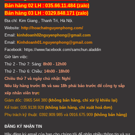
Bán hàng 02 LH : 035.66.11.484 (zalo)
Bán hàng 03 LH : 0329.848.171 (zalo)
Địa chỉ: Kim Giang , Thanh Trì, Hà Nội.
Website:
http://hoachatnguyenphong.com/
Email:
kinhdoanh02nguyenphong@gmail.com
Email:
Kinhdoanh01.nguyenphong@gmail.com
Facebook: https://www.facebook.com/samchun.aladdin
Giờ làm việc:
Thứ 2 - Thứ 7: Sáng:
8h00 - 12h00
Thứ 2 - Thứ 6: Chiều:
14h00 - 18h00
Chiều thứ 7 và ngày chủ nhật: Nghỉ
Nếu lấy hàng trước 8h và sau 18h phải báo trước để công ty sắp
xếp nhân viên trự
c
Giám đốc: 0965 544 380
(không bán hàng, chỉ xử lý khiếu lại)
Kế toán: 035.9138.928
(không bán hàng, chỉ xuất hoá đơn)
Phụ trách kỹ thuật: 0392.909.985 và 0916.675.909
(không bán hàng)
ĐĂNG KÝ NHẬN TIN
Hãy đăng ký email của bạn cho chúng tôi để nhận nhiều thông tin và sự