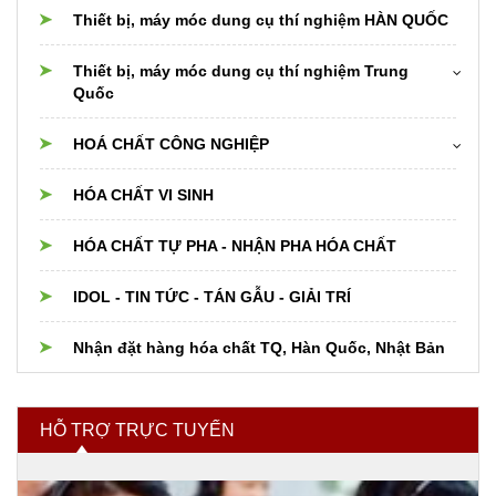
Thiết bị, máy móc dung cụ thí nghiệm HÀN QUỐC
Thiết bị, máy móc dung cụ thí nghiệm Trung
Quốc
Cân điện tử
HOÁ CHẤT CÔNG NGHIỆP
Dụng cụ thủy tinh Trung Quốc
Hóa chất cho nồi hơi boiler,cooling,chiller
HÓA CHẤT VI SINH
Thiết bị dụng cụ PTN khác
Hóa chất xử lý nước
HÓA CHẤT TỰ PHA - NHẬN PHA HÓA CHẤT
Nguyên liệu Thực phẩm, Dược phẩm, Mỹ phẩm
IDOL - TIN TỨC - TÁN GẪU - GIẢI TRÍ
Hóa chất và nguyên liệu cho Phân bón
Nhận đặt hàng hóa chất TQ, Hàn Quốc, Nhật Bản
Hóa chất ngành xi mạ
HỖ TRỢ TRỰC TUYẾN
Hóa chất tẩy rửa