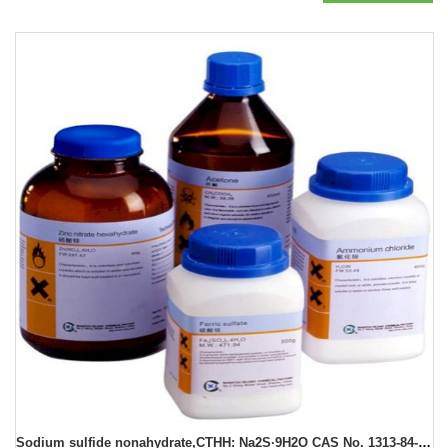
Sodium sulfide nonahydrate,CTHH: Na2S·9H2O CAS No. 1313-84-4 ,Sigma Aldrich,500g