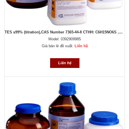
TES ≥99% (titration),CAS Number 7365-44-8 CTHH: C6H15NO6S ,Sigma-Aldrich ,100g
Model: 0392909985
Giá bán lẻ đề xuất:
Liên hệ
Liên hệ