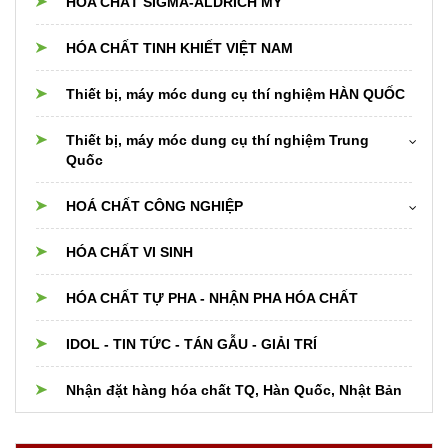
HÓA CHẤT SIGMA-ALDRICH MỸ
HÓA CHẤT TINH KHIẾT VIỆT NAM
Thiết bị, máy móc dung cụ thí nghiệm HÀN QUỐC
Thiết bị, máy móc dung cụ thí nghiệm Trung
Quốc
Cân điện tử
HOÁ CHẤT CÔNG NGHIỆP
Dụng cụ thủy tinh Trung Quốc
Hóa chất cho nồi hơi boiler,cooling,chiller
HÓA CHẤT VI SINH
Thiết bị dụng cụ PTN khác
Hóa chất xử lý nước
HÓA CHẤT TỰ PHA - NHẬN PHA HÓA CHẤT
Nguyên liệu Thực phẩm, Dược phẩm, Mỹ phẩm
IDOL - TIN TỨC - TÁN GẪU - GIẢI TRÍ
Hóa chất và nguyên liệu cho Phân bón
Nhận đặt hàng hóa chất TQ, Hàn Quốc, Nhật Bản
Hóa chất ngành xi mạ