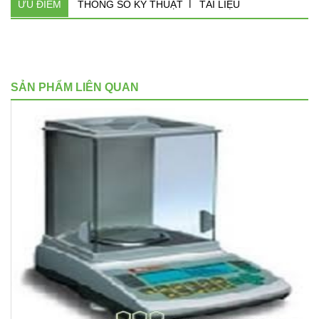
ƯU ĐIỂM
THÔNG SỐ KỸ THUẬT
TÀI LIỆU
SẢN PHẨM LIÊN QUAN