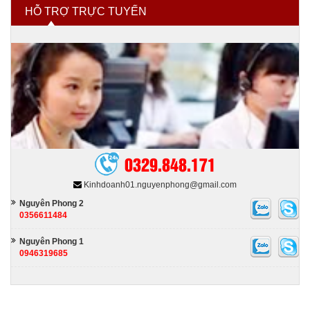
HỖ TRỢ TRỰC TUYẾN
Hóa chất tẩy rửa
Hóa chất nhóm ngành khác
0329.848.171
Kinhdoanh01.nguyenphong@gmail.com
Nguyên Phong 2
0356611484
Nguyên Phong 1
0946319685