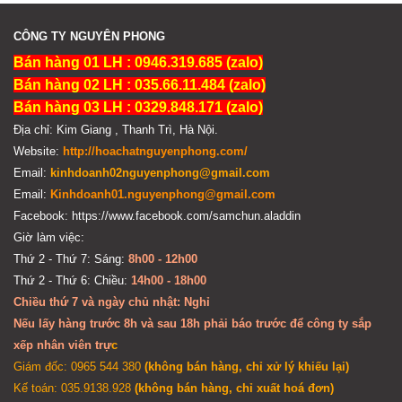
CÔNG TY NGUYÊN PHONG
Bán hàng 01 LH : 0946.319.685 (zalo)
Bán hàng 02 LH : 035.66.11.484 (zalo)
Bán hàng 03 LH : 0329.848.171 (zalo)
Địa chỉ: Kim Giang , Thanh Trì, Hà Nội.
Website:
http://hoachatnguyenphong.com/
Email:
kinhdoanh02nguyenphong@gmail.com
Email:
Kinhdoanh01.nguyenphong@gmail.com
Facebook: https://www.facebook.com/samchun.aladdin
Giờ làm việc:
Thứ 2 - Thứ 7: Sáng:
8h00 - 12h00
Thứ 2 - Thứ 6: Chiều:
14h00 - 18h00
Chiều thứ 7 và ngày chủ nhật: Nghỉ
Nếu lấy hàng trước 8h và sau 18h phải báo trước để công ty sắp
xếp nhân viên trự
c
Giám đốc: 0965 544 380
(không bán hàng, chỉ xử lý khiếu lại)
Kế toán: 035.9138.928
(không bán hàng, chỉ xuất hoá đơn)