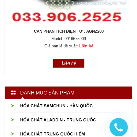
CÂN KỸ THUẬT SPS202F
Model: 0916675909
Giá bán lẻ đề xuất:
Liên hệ
Liên hệ
DANH MỤC SẢN PHẨM
HÓA CHẤT SAMCHUN - HÀN QUỐC
HÓA CHẤT ALADDIN - TRUNG QUỐC
HÓA CHẤT TRUNG QUỐC HIẾM