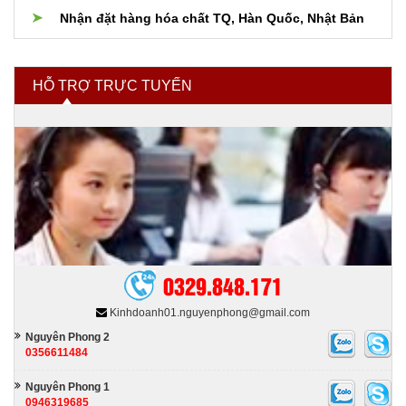
Hóa chất và nguyên liệu cho Phân bón
Nhận đặt hàng hóa chất TQ, Hàn Quốc, Nhật Bản
Hóa chất ngành xi mạ
HỖ TRỢ TRỰC TUYẾN
Hóa chất tẩy rửa
Hóa chất nhóm ngành khác
0329.848.171
Kinhdoanh01.nguyenphong@gmail.com
Nguyên Phong 2
0356611484
Nguyên Phong 1
0946319685