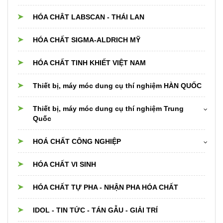
HÓA CHÂT LABSCAN - THÁI LAN
HÓA CHẤT SIGMA-ALDRICH MỸ
HÓA CHẤT TINH KHIẾT VIỆT NAM
Thiết bị, máy móc dung cụ thí nghiệm HÀN QUỐC
Thiết bị, máy móc dung cụ thí nghiệm Trung
Quốc
Cân điện tử
HOÁ CHẤT CÔNG NGHIỆP
Dụng cụ thủy tinh Trung Quốc
Hóa chất cho nồi hơi boiler,cooling,chiller
HÓA CHẤT VI SINH
Thiết bị dụng cụ PTN khác
Hóa chất xử lý nước
HÓA CHẤT TỰ PHA - NHẬN PHA HÓA CHẤT
Nguyên liệu Thực phẩm, Dược phẩm, Mỹ phẩm
IDOL - TIN TỨC - TÁN GẪU - GIẢI TRÍ