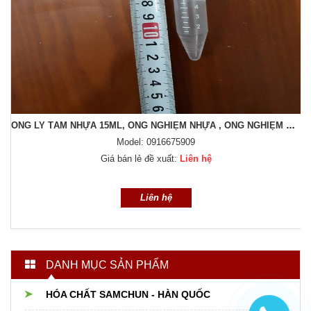
 NHỰA , ỐNG NGHIỆM CÓ NẮP VẶN , ỐNG LY TÂM CÓ NẮP VẶN
Bếp đun bình cầu , Trung Quốc
Model: 0916675909
Giá bán lẻ đề xuất:
Liên hệ
Liên hệ
DANH MỤC SẢN PHẨM
HÓA CHẤT SAMCHUN - HÀN QUỐC