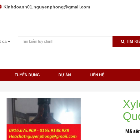
Kinhdoanh01.nguyenphong@gmail.com
t cả
TÌM KI
TUYỂN DỤNG
DỰ ÁN
LIÊN HỆ
Xyl
Qu
Mã sản