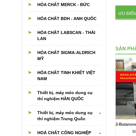
HÓA CHẤT MERCK - ĐỨC
ƯU ĐIỂ
HÓA CHẤT BDH - ANH QUỐC
HÓA CHÂT LABSCAN - THÁI
LAN
SẢN PH
HÓA CHẤT SIGMA-ALDRICH
MỸ
HÓA CHẤT TINH KHIẾT VIỆT
NAM
Thiết bị, máy móc dung cụ
thí nghiệm HÀN QUỐC
Thiết bị, máy móc dung cụ
thí nghiệm Trung Quốc
Buffer Solution , pH 9 , Samchun , Korea , Hàn Quốc
2-Butanone , MEK , Methyl ethyl Ketone , Samchun, hàn quốc , korea
odel: 0916675909
Model: 0916675909
M
Cân điện tử
HOÁ CHẤT CÔNG NGHIỆP