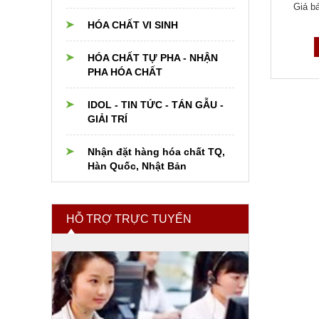
án lẻ đề xuất:
Liên hệ
Giá bán lẻ đề xuất:
Liên hệ
Giá bá
Dụng cụ thủy tinh Trung
Hóa chất cho nồi hơi
HÓA CHẤT VI SINH
Quốc
boiler,cooling,chiller
Liên hệ
Liên hệ
HÓA CHẤT TỰ PHA - NHẬN
Thiết bị dụng cụ PTN khác
Hóa chất xử lý nước
PHA HÓA CHẤT
Nguyên liệu Thực phẩm,
IDOL - TIN TỨC - TÁN GẪU -
Dược phẩm, Mỹ phẩm
GIẢI TRÍ
Hóa chất và nguyên liệu cho
Nhận đặt hàng hóa chất TQ,
Phân bón
Hàn Quốc, Nhật Bản
Hóa chất ngành xi mạ
HỖ TRỢ TRỰC TUYẾN
Hóa chất tẩy rửa
Hóa chất nhóm ngành khác