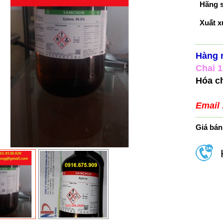
Hãng s
Xuất x
Hàng n
Chai 1
Hóa ch
Email
Giá bán