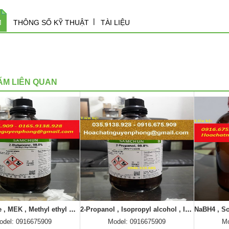
M
THÔNG SỐ KỸ THUẬT
TÀI LIỆU
ẨM LIÊN QUAN
2-Propanol , Isopropyl alcohol , Isopropanol , IPA ,Samchun , Korea , Hàn Quốc
NaBH4 , Sodium borohydride , Natri borohydride ,Samchun , Han quoc
odel: 0916675909
Model: 0916675909
Mo