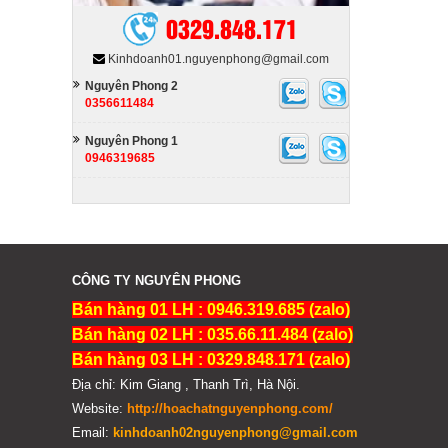
0329.848.171
Kinhdoanh01.nguyenphong@gmail.com
Nguyên Phong 2
0356611484
Nguyên Phong 1
0946319685
CÔNG TY NGUYÊN PHONG
Bán hàng 01 LH : 0946.319.685 (zalo)
Bán hàng 02 LH : 035.66.11.484 (zalo)
Bán hàng 03 LH : 0329.848.171 (zalo)
Địa chỉ: Kim Giang , Thanh Trì, Hà Nội.
Website:
http://hoachatnguyenphong.com/
Email:
kinhdoanh02nguyenphong@gmail.com