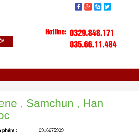
Hotline:
0329.848.171
035.66.11.484
ẾM
ene , Samchun , Han
oc
 phẩm :
0916675909