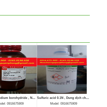
Sulfuric acid 0.1N , Dung dịch chuẩn H2SO4 0.1N , Samchun , Hàn Quốc
Phosphoric acid , H3PO4 , Samchun , 85% , HÀN QUỐC
del: 0916675909
Model: 0916675909
Mo