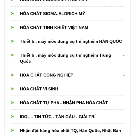
HÓA CHẤT SIGMA-ALDRICH MỸ
HÓA CHẤT TINH KHIẾT VIỆT NAM
Thiết bị, máy móc dung cụ thí nghiệm HÀN QUỐC
Thiết bị, máy móc dung cụ thí nghiệm Trung
Quốc
Cân điện tử
HOÁ CHẤT CÔNG NGHIỆP
Dụng cụ thủy tinh Trung Quốc
Hóa chất cho nồi hơi boiler,cooling,chiller
HÓA CHẤT VI SINH
Thiết bị dụng cụ PTN khác
Hóa chất xử lý nước
HÓA CHẤT TỰ PHA - NHẬN PHA HÓA CHẤT
Nguyên liệu Thực phẩm, Dược phẩm, Mỹ phẩm
IDOL - TIN TỨC - TÁN GẪU - GIẢI TRÍ
Hóa chất và nguyên liệu cho Phân bón
Nhận đặt hàng hóa chất TQ, Hàn Quốc, Nhật Bản