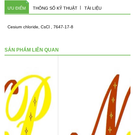
ƯU ĐIỂM
THÔNG SỐ KỸ THUẬT
TÀI LIỆU
Cesium chloride, CsCl , 7647-17-8
SẢN PHẨM LIÊN QUAN