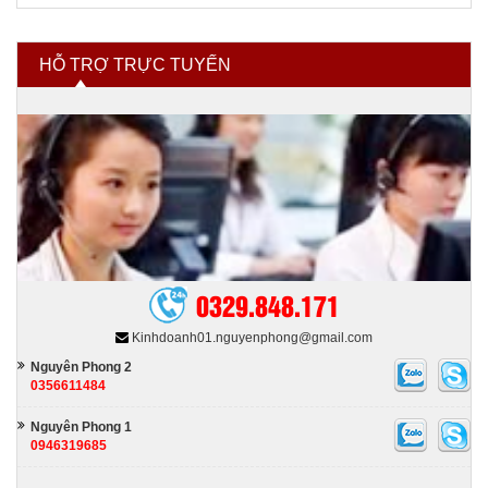
Hóa chất ngành xi mạ
HỖ TRỢ TRỰC TUYẾN
Hóa chất tẩy rửa
Hóa chất nhóm ngành khác
0329.848.171
Kinhdoanh01.nguyenphong@gmail.com
Nguyên Phong 2
0356611484
Nguyên Phong 1
0946319685