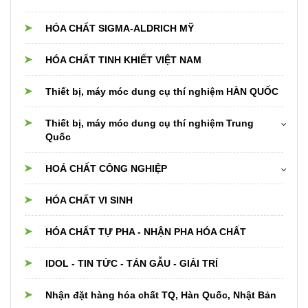
HÓA CHẤT SIGMA-ALDRICH MỸ
HÓA CHẤT TINH KHIẾT VIỆT NAM
Thiết bị, máy móc dung cụ thí nghiệm HÀN QUỐC
Thiết bị, máy móc dung cụ thí nghiệm Trung
Quốc
Cân điện tử
HOÁ CHẤT CÔNG NGHIỆP
Dụng cụ thủy tinh Trung Quốc
Hóa chất cho nồi hơi boiler,cooling,chiller
HÓA CHẤT VI SINH
Thiết bị dụng cụ PTN khác
Hóa chất xử lý nước
HÓA CHẤT TỰ PHA - NHẬN PHA HÓA CHẤT
Nguyên liệu Thực phẩm, Dược phẩm, Mỹ phẩm
IDOL - TIN TỨC - TÁN GẪU - GIẢI TRÍ
Hóa chất và nguyên liệu cho Phân bón
Nhận đặt hàng hóa chất TQ, Hàn Quốc, Nhật Bản