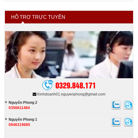
Hóa chất ngành xi mạ
HỖ TRỢ TRỰC TUYẾN
Hóa chất tẩy rửa
Hóa chất nhóm ngành khác
0329.848.171
Kinhdoanh01.nguyenphong@gmail.com
Nguyên Phong 2
0356611484
Nguyên Phong 1
0946319685