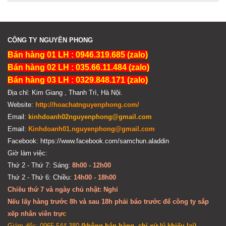
CÔNG TY NGUYÊN PHONG
Bán hàng 01 LH : 0946.319.685 (zalo)
Bán hàng 02 LH : 035.66.11.484 (zalo)
Bán hàng 03 LH : 0329.848.171 (zalo)
Địa chỉ: Kim Giang , Thanh Trì, Hà Nội.
Website:
http://hoachatnguyenphong.com/
Email:
kinhdoanh02nguyenphong@gmail.com
Email:
Kinhdoanh01.nguyenphong@gmail.com
Facebook: https://www.facebook.com/samchun.aladdin
Giờ làm việc:
Thứ 2 - Thứ 7: Sáng:
8h00 - 12h00
Thứ 2 - Thứ 6: Chiều:
14h00 - 18h00
Chiều thứ 7 và ngày chủ nhật: Nghỉ
Nếu lấy hàng trước 8h và sau 18h phải báo trước để công ty sắp
xếp nhân viên trự
c
Giám đốc: 0965 544 380
(không bán hàng, chỉ xử lý khiếu lại)