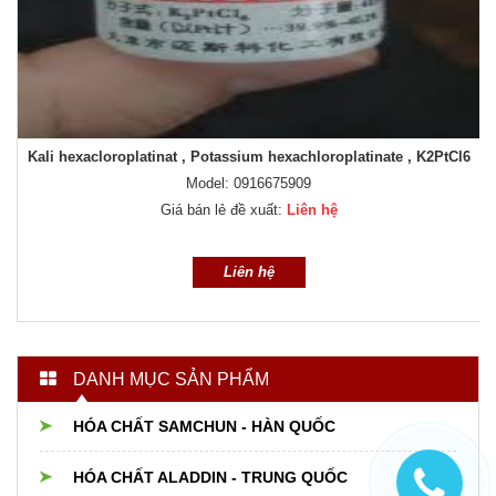
achloroplatinate , K2PtCl6
2,2-Diphenyl-1-picrylhydrazyl ,D
909
Model: 0356611484
Liên hệ
Giá bán lẻ đề xuất:
Liên 
Liên hệ
DANH MỤC SẢN PHẨM
HÓA CHẤT SAMCHUN - HÀN QUỐC
HÓA CHẤT ALADDIN - TRUNG QUỐC