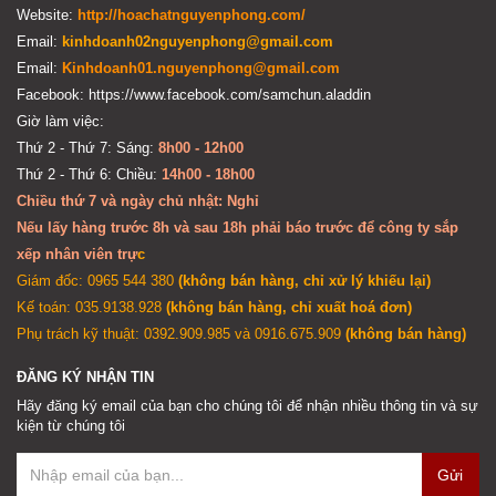
Website:
http://hoachatnguyenphong.com/
Email:
kinhdoanh02nguyenphong@gmail.com
Email:
Kinhdoanh01.nguyenphong@gmail.com
Facebook: https://www.facebook.com/samchun.aladdin
Giờ làm việc:
Thứ 2 - Thứ 7: Sáng:
8h00 - 12h00
Thứ 2 - Thứ 6: Chiều:
14h00 - 18h00
Chiều thứ 7 và ngày chủ nhật: Nghỉ
Nếu lấy hàng trước 8h và sau 18h phải báo trước để công ty sắp
xếp nhân viên trự
c
Giám đốc: 0965 544 380
(không bán hàng, chỉ xử lý khiếu lại)
Kế toán: 035.9138.928
(không bán hàng, chỉ xuất hoá đơn)
Phụ trách kỹ thuật: 0392.909.985 và 0916.675.909
(không bán hàng)
ĐĂNG KÝ NHẬN TIN
Hãy đăng ký email của bạn cho chúng tôi để nhận nhiều thông tin và sự
kiện từ chúng tôi
Gửi