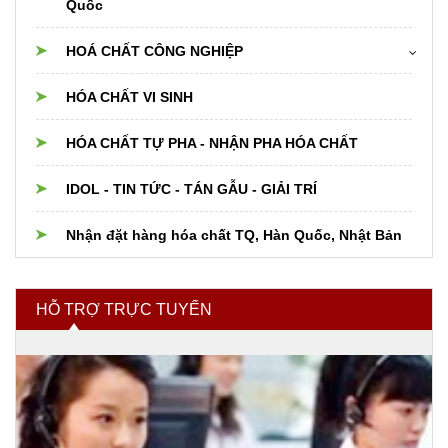
Quốc
Cân điện tử
HOÁ CHẤT CÔNG NGHIỆP
Dụng cụ thủy tinh Trung Quốc
Hóa chất cho nồi hơi boiler,cooling,chiller
HÓA CHẤT VI SINH
Thiết bị dụng cụ PTN khác
Hóa chất xử lý nước
HÓA CHẤT TỰ PHA - NHẬN PHA HÓA CHẤT
Nguyên liệu Thực phẩm, Dược phẩm, Mỹ phẩm
IDOL - TIN TỨC - TÁN GẪU - GIẢI TRÍ
Hóa chất và nguyên liệu cho Phân bón
Nhận đặt hàng hóa chất TQ, Hàn Quốc, Nhật Bản
Hóa chất ngành xi mạ
HỖ TRỢ TRỰC TUYẾN
Hóa chất tẩy rửa
Hóa chất nhóm ngành khác