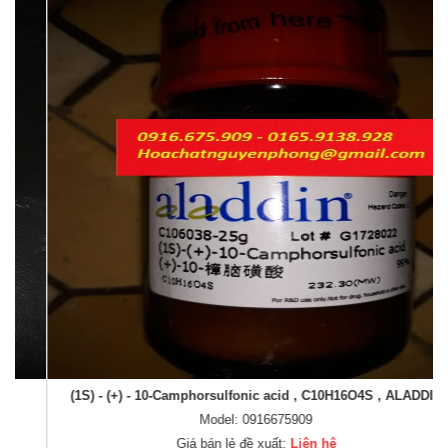
(1S) - (+) - 10-Camphorsulfonic acid , C10H16O4S , ALADDIN
Model: 0916675909
Giá bán lẻ đề xuất:
Liên hệ