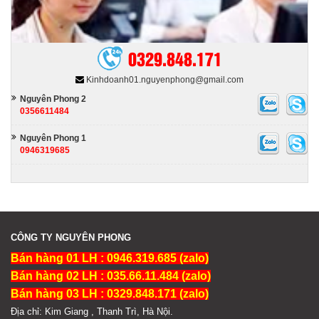
0329.848.171
Kinhdoanh01.nguyenphong@gmail.com
Nguyên Phong 2
0356611484
Nguyên Phong 1
0946319685
CÔNG TY NGUYÊN PHONG
Bán hàng 01 LH : 0946.319.685 (zalo)
Bán hàng 02 LH : 035.66.11.484 (zalo)
Bán hàng 03 LH : 0329.848.171 (zalo)
Địa chỉ: Kim Giang , Thanh Trì, Hà Nội.