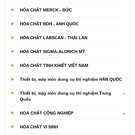
HÓA CHẤT MERCK - ĐỨC
HÓA CHẤT BDH - ANH QUỐC
HÓA CHÂT LABSCAN - THÁI LAN
HÓA CHẤT SIGMA-ALDRICH MỸ
HÓA CHẤT TINH KHIẾT VIỆT NAM
Thiết bị, máy móc dung cụ thí nghiệm HÀN QUỐC
Thiết bị, máy móc dung cụ thí nghiệm Trung
Quốc
Cân điện tử
HOÁ CHẤT CÔNG NGHIỆP
Dụng cụ thủy tinh Trung Quốc
Hóa chất cho nồi hơi boiler,cooling,chiller
HÓA CHẤT VI SINH