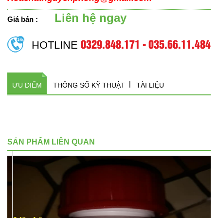
Liên hệ ngay
Giá bán :
0329.848.171 - 035.66.11.484
HOTLINE
ƯU ĐIỂM
THÔNG SỐ KỸ THUẬT
TÀI LIỆU
SẢN PHẨM LIÊN QUAN