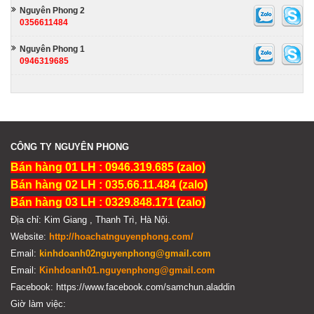
Nguyên Phong 2
0356611484
Nguyên Phong 1
0946319685
CÔNG TY NGUYÊN PHONG
Bán hàng 01 LH : 0946.319.685 (zalo)
Bán hàng 02 LH : 035.66.11.484 (zalo)
Bán hàng 03 LH : 0329.848.171 (zalo)
Địa chỉ: Kim Giang , Thanh Trì, Hà Nội.
Website:
http://hoachatnguyenphong.com/
Email:
kinhdoanh02nguyenphong@gmail.com
Email:
Kinhdoanh01.nguyenphong@gmail.com
Facebook: https://www.facebook.com/samchun.aladdin
Giờ làm việc: