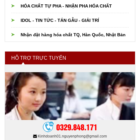
Thiết bị dụng cụ PTN khác
Hóa chất xử lý nước
HÓA CHẤT TỰ PHA - NHẬN PHA HÓA CHẤT
Nguyên liệu Thực phẩm, Dược phẩm, Mỹ phẩm
IDOL - TIN TỨC - TÁN GẪU - GIẢI TRÍ
Hóa chất và nguyên liệu cho Phân bón
Nhận đặt hàng hóa chất TQ, Hàn Quốc, Nhật Bản
Hóa chất ngành xi mạ
HỖ TRỢ TRỰC TUYẾN
Hóa chất tẩy rửa
Hóa chất nhóm ngành khác
0329.848.171
Kinhdoanh01.nguyenphong@gmail.com